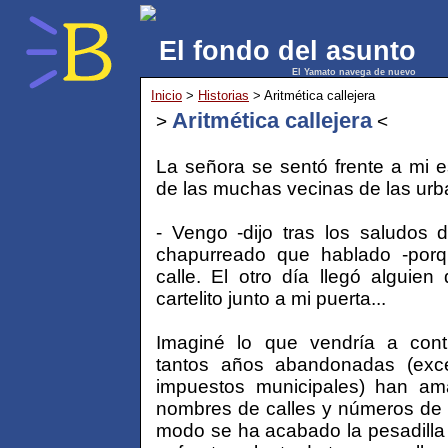
El fondo del asunto
El Yamato navega de nuevo
Inicio
>
Historias
> Aritmética callejera
Aritmética callejera
>
<
La señora se sentó frente a mi es
de las muchas vecinas de las urb
- Vengo -dijo tras los saludos 
chapurreado que hablado -por
calle. El otro día llegó alguie
cartelito junto a mi puerta...
Imaginé lo que vendría a conti
tantos años abandonadas (exce
impuestos municipales) han am
nombres de calles y números de 
modo se ha acabado la pesadilla d