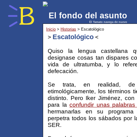
El fondo del asunto
El Yamato navega de nuevo
Inicio
>
Historias
> Escatológico
Escatológico
>
<
Quiso la lengua castellana qu
designase cosas tan dispares com
vida de ultratumba, y lo refe
defecación.
Se trata, en realidad, de
etimológicamente, los términos 
distinto. Pero Iker Jiménez, con 
para la
confundir unas palabras
hermanarlas en su programa r
perpetra todos los sábados por 
SER.