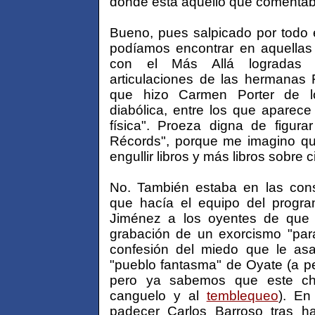
dónde está aquello que comentáb
Bueno, pues salpicado por todo 
podíamos encontrar en aquellas
con el Más Allá logradas 
articulaciones de las hermanas 
que hizo Carmen Porter de l
diabólica, entre los que aparece e
física". Proeza digna de figura
Récords", porque me imagino qu
engullir libros y más libros sobre c
No. También estaba en las cons
que hacía el equipo del progra
Jiménez a los oyentes de que s
grabación de un exorcismo "para
confesión del miedo que le asa
"pueblo fantasma" de Oyate (a pe
pero ya sabemos que este chi
canguelo y al
temblequeo
). En
padecer Carlos Barroso tras ha