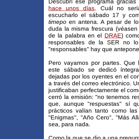
Descubrí ese programa gracia
hace unos días
. Cuál no ser
escucharlo el sábado 17 y com
timepo
en antena. A pesar de lo 
duda la misma frescura (véasen 
de la palabra en el
DRAE
) com
responsables de la SER no lo
"responsables" hay que anteponer
Pero vayamos por partes. Que 
este sábado se dedicó íntegra
dejadas por los oyentes en el co
a través del correo electrónico. 
justificaban perfectamente el com
cerró la emisión: "no tenemos re
que, aunque "respuestas" sí q
prácticos valían tanto como la
"Enigmas", "Año Cero", "Más All
sea, para nada.
Como la que se dio a una pregun