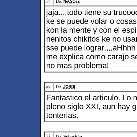
25
De:
NeCrOss
jaja....todo tiene su truco
ke se puede volar o cosas 
kon la mente y con el esp
nenitos chikitos ke no us
sse puede lograr,,,,aHhhh 
me explica como carajo se
no mas problema!
26
De:
JORDI
Fantastico el articulo. Lo
pleno siglo XXI, aun hay 
tonterias.
27
De:
Sebastián