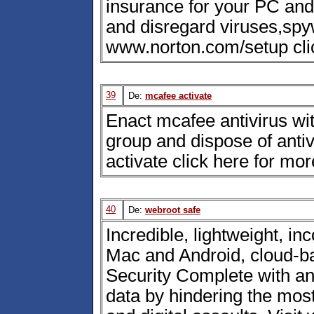
insurance for your PC and 
and disregard viruses,spy
www.norton.com/setup clic
39
De:
mcafee activate
Enact mcafee antivirus wit
group and dispose of anti
activate click here for mor
40
De:
webroot safe
Incredible, lightweight, i
Mac and Android, cloud-b
Security Complete with ant
data by hindering the mos