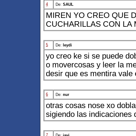
4
De:
SAUL
MIREN YO CREO QUE 
CUCHARILLAS CON LA
5
De:
leydi
yo creo ke si se puede dob
o movercosas y leer la me
desir que es mentira val
6
De:
nur
otras cosas nose xo doblar
sigiendo las indicaciones d
7
De:
javi