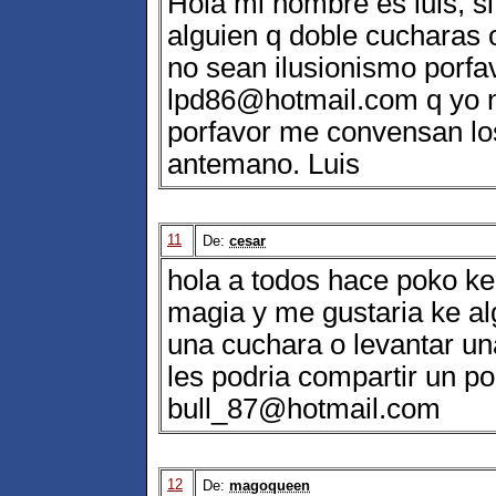
Hola mi nombre es luis, s
alguien q doble cucharas 
no sean ilusionismo porfa
lpd86@hotmail.com q yo n
porfavor me convensan lo
antemano. Luis
11
De:
cesar
hola a todos hace poko k
magia y me gustaria ke a
una cuchara o levantar un
les podria compartir un po
bull_87@hotmail.com
12
De:
magoqueen