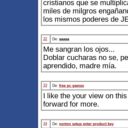
cristianos que se multipli
miles de milgros engañand
los mismos poderes de 
32
De:
aaaaa
Me sangran los ojos...
Doblar cucharas no se, pe
aprendido, madre mía.
33
De:
free pc games
I like the your view on thi
forward for more.
34
De:
norton setup enter product key