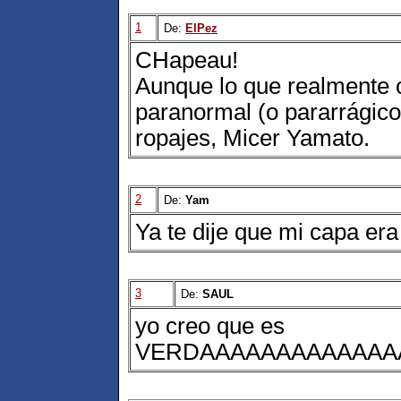
1
De:
ElPez
CHapeau!
Aunque lo que realmente 
paranormal (o pararrágico
ropajes, Micer Yamato.
2
De:
Yam
Ya te dije que mi capa era
3
De:
SAUL
yo creo que es
VERDAAAAAAAAAAAAAAAA