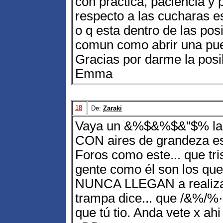
con practica, paciencia y 
respecto a las cucharas 
o q esta dentro de las pos
comun como abrir una puer
Gracias por darme la posi
Emma
18
De:
Zaraki
Vaya un &%$&%$&"$% la
CON aires de grandeza es
Foros como este... que tris
gente como él son los
NUNCA LLEGAN a realizar
trampa dice... que /&%/%
que tú tio. Anda vete x ahi