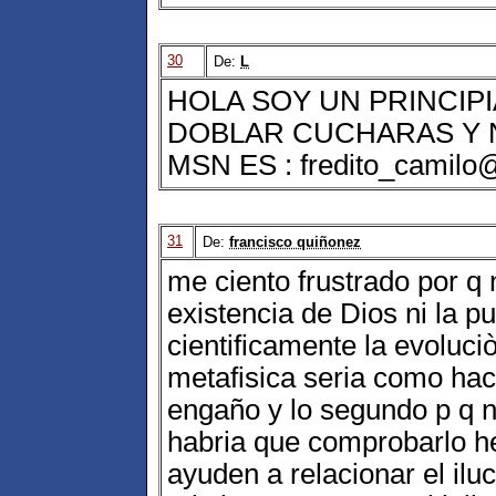
30
De:
L
HOLA SOY UN PRINCIP
DOBLAR CUCHARAS Y N
MSN ES : fredito_camilo
31
De:
francisco quiñonez
me ciento frustrado por q 
existencia de Dios ni la p
cientificamente la evoluci
metafisica seria como hace
engaño y lo segundo p q n
habria que comprobarlo he
ayuden a relacionar el ilu