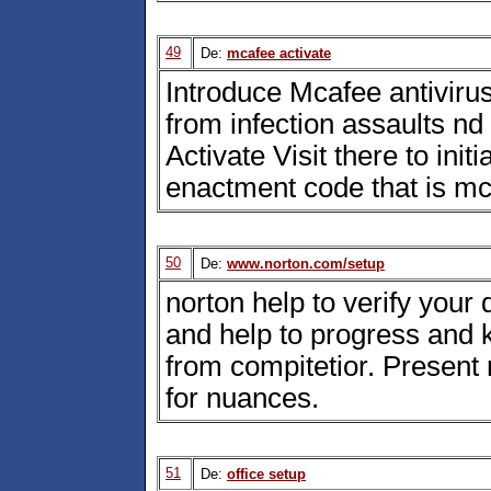
49
De:
mcafee activate
Introduce Mcafee antiviru
from infection assaults nd
Activate Visit there to init
enactment code that is m
50
De:
www.norton.com/setup
norton help to verify your 
and help to progress and 
from compitetior. Present 
for nuances.
51
De:
office setup