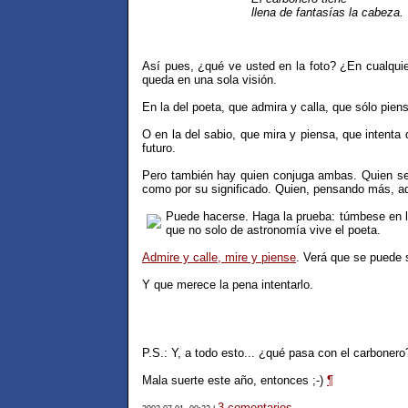
llena de fantasías la cabeza.
Así pues, ¿qué ve usted en la foto? ¿En cualqui
queda en una sola visión.
En la del poeta, que admira y calla, que sólo pie
O en la del sabio, que mira y piensa, que intenta
futuro.
Pero también hay quien conjuga ambas. Quien se r
como por su significado. Quien, pensando más, a
Puede hacerse. Haga la prueba: túmbese en l
que no solo de astronomía vive el poeta.
Admire y calle, mire y piense
. Verá que se puede 
Y que merece la pena intentarlo.
P.S.: Y, a todo esto... ¿qué pasa con el carboner
Mala suerte este año, entonces ;-)
¶
3 comentarios