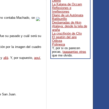
Delirio
La Katana de Occam
Reflexiones e
Irreflexiones
Diario de un Autómata
como contaba Machado, se
Batiburrillo
Desbarradas de Akin
Atalaya: desde la tela de
araña
La crucifixión de Clío
 fue su pasado y cuál será su
El peatón del aire
Odisea
Polinesia
ción por la imagen del cuadro
Y, por si os parecen
pocas,
taaaaantas otras
que me olvido.
y
allá
. Y, por supuesto,
aquí
,
de San Juan.