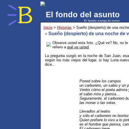
El fondo del asunto
El Yamato navega de nuevo
Inicio
>
Historias
> Sueño (despierto) de una noche
Sueño (despierto) de una noche de 
>
Observe usted esta foto. ¿Qué ve? No, no le 
refiero a
qué ve usted
.
La pregunta surgió en la noche de San Juan, esa
según los más viejos del lugar, si hay Luna nuev
dice...
Poned sobre los campos
un carbonero, un sabio y un p
Veréis cómo el poeta admira y
el sabio mira y piensa...
Seguramente, el carbonero b
las moras o las setas.
Llevadlos al teatro
y sólo el carbonero no bostez
Quien prefiere lo vivo a lo pin
es el hombre que piensa, can
El carbonero tiene