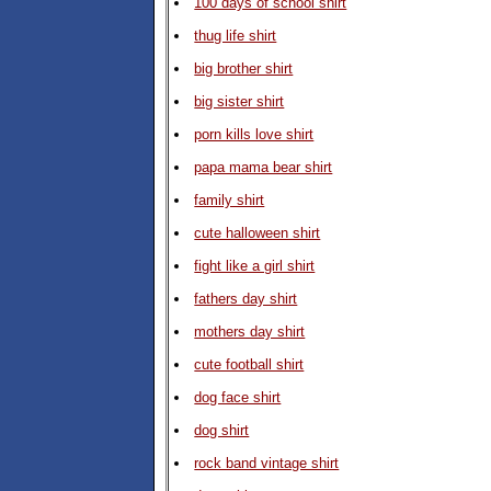
100 days of school shirt
thug life shirt
big brother shirt
big sister shirt
porn kills love shirt
papa mama bear shirt
family shirt
cute halloween shirt
fight like a girl shirt
fathers day shirt
mothers day shirt
cute football shirt
dog face shirt
dog shirt
rock band vintage shirt