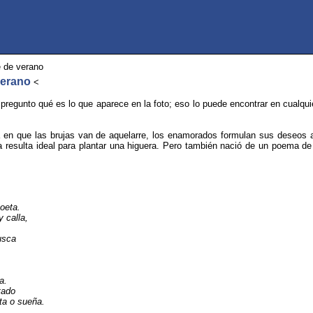
 de verano
verano
<
pregunto qué es lo que aparece en la foto; eso lo puede encontrar en cualq
 en que las brujas van de aquelarre, los enamorados formulan sus deseos a 
a resulta ideal para plantar una higuera. Pero también nació de un poema d
oeta.
 calla,
usca
a.
tado
ta o sueña.