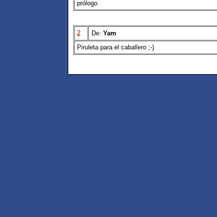
prólogo.
2
De:
Yam
Piruleta para el caballero ;-)