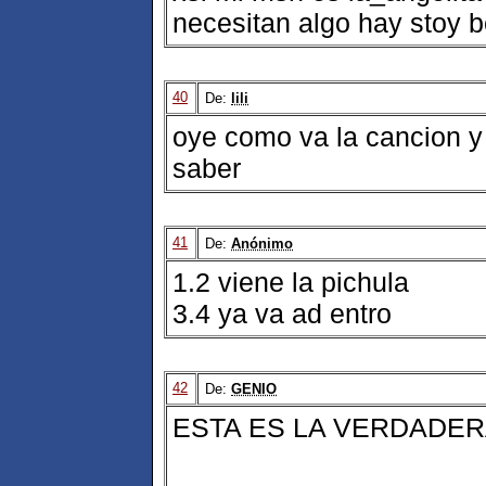
necesitan algo hay stoy 
40
De:
lili
oye como va la cancion y 
saber
41
De:
Anónimo
1.2 viene la pichula
3.4 ya va ad entro
42
De:
GENIO
ESTA ES LA VERDADER