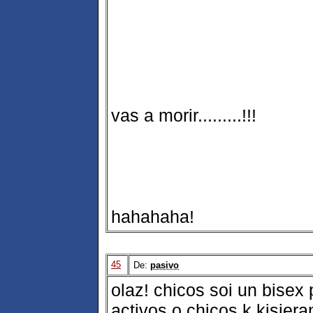
vas a morir.........!!!
hahahaha!
45
De:
pasivo
olaz! chicos soi un bisex
activos o chicos k kisiera