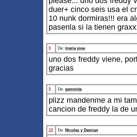
please... uno dos freddy v
duer+ cinco seis usa el cr
10 nunk dormiras!!! era al
pasenla si la tienen graxxx
8
De:
maria jose
uno dos freddy viene, porf
gracias
9
De:
gemmita
plizz mandenme a mi tambi
cancion de freddy la de un
10
De:
Nicolas y Damian