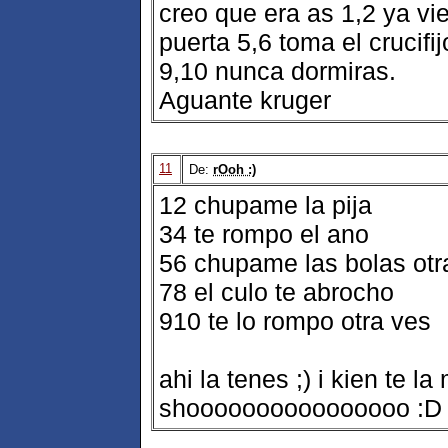
creo que era as 1,2 ya vien
puerta 5,6 toma el crucif
9,10 nunca dormiras.
Aguante kruger
11
De:
rOoh :)
12 chupame la pija
34 te rompo el ano
56 chupame las bolas otr
78 el culo te abrocho
910 te lo rompo otra ves
ahi la tenes ;) i kien te l
shoooooooooooooooo :D