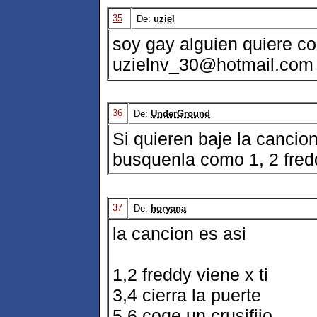
35
De:
uziel
soy gay alguien quiere c
uzielnv_30@hotmail.com
36
De:
UnderGround
Si quieren baje la cancion 
busquenla como 1, 2 fredd
37
De:
horyana
la cancion es asi
1,2 freddy viene x ti
3,4 cierra la puerte
5,6 coge un crusifijo