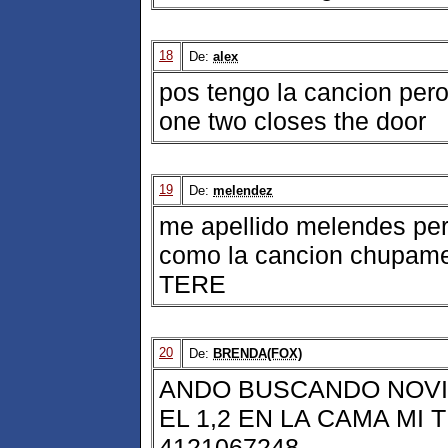
18
De:
alex
pos tengo la cancion pero
one two closes the door
19
De:
melendez
me apellido melendes pe
como la cancion chupam
TERE
20
De:
BRENDA(FOX)
ANDO BUSCANDO NOVI
EL 1,2 EN LA CAMA MI
4121067248