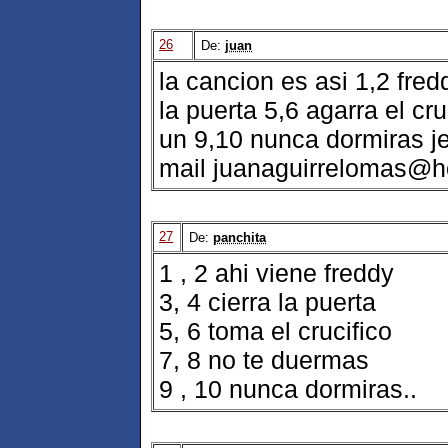
26
De:
juan
la cancion es asi 1,2 fred
la puerta 5,6 agarra el cr
un 9,10 nunca dormiras j
mail juanaguirrelomas@h
27
De:
panchita
1 , 2 ahi viene freddy
3, 4 cierra la puerta
5, 6 toma el crucifico
7, 8 no te duermas
9 , 10 nunca dormiras..