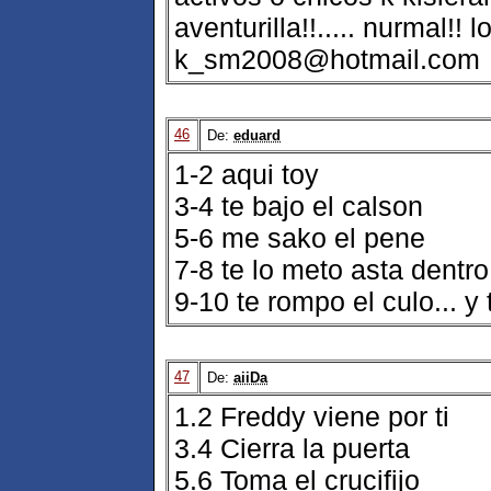
aventurilla!!..... nurmal!! 
k_sm2008@hotmail.com
46
De:
eduard
1-2 aqui toy
3-4 te bajo el calson
5-6 me sako el pene
7-8 te lo meto asta dentro
9-10 te rompo el culo... y t
47
De:
aiiDa
1.2 Freddy viene por ti
3.4 Cierra la puerta
5.6 Toma el crucifijo