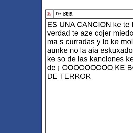
16
De:
KRIS
ES UNA CANCION ke te ll
verdad te aze cojer mied
ma s curradas y lo ke mo
aunke no la aia eskuxado a
ke so de las kanciones ke 
de ¡ OOOOOOOOO KE BONIT
DE TERROR