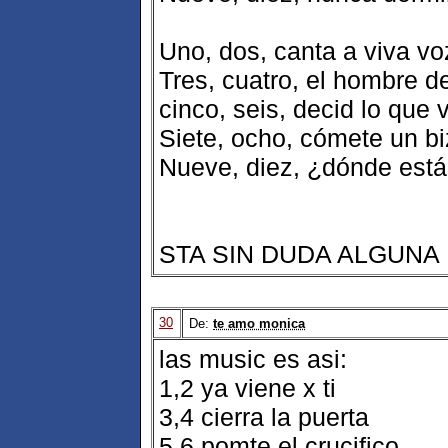
Uno, dos, canta a viva vo
Tres, cuatro, el hombre d
cinco, seis, decid lo que 
Siete, ocho, cómete un b
Nueve, diez, ¿dónde está
STA SIN DUDA ALGUNA
30
De:
te amo monica
las music es asi:
1,2 ya viene x ti
3,4 cierra la puerta
5,6 pomte el crucifico